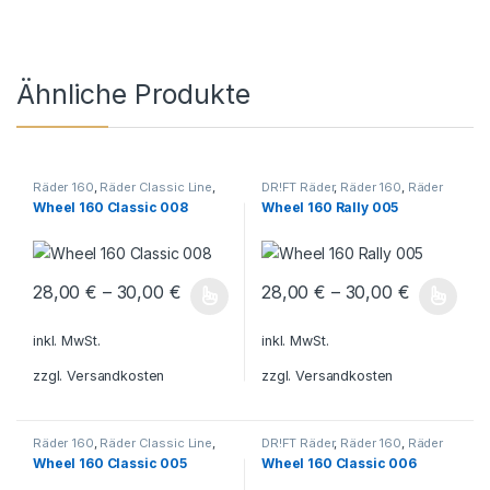
Ähnliche Produkte
Räder 160
,
Räder Classic Line
,
DR!FT Räder
,
Räder 160
,
Räder
DR!FT Räder
Rally
Wheel 160 Classic 008
Wheel 160 Rally 005
28,00
€
–
30,00
€
28,00
€
–
30,00
€
Dieses Produkt weist mehrere Varianten auf. Die Optionen könn
Dieses Produkt weist mehrere V
inkl. MwSt.
inkl. MwSt.
zzgl.
Versandkosten
zzgl.
Versandkosten
Räder 160
,
Räder Classic Line
,
DR!FT Räder
,
Räder 160
,
Räder
DR!FT Räder
Classic Line
Wheel 160 Classic 005
Wheel 160 Classic 006