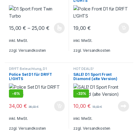
L!GHTS
15,00
€
–
25,00
€
19,00
€
Dieses Produkt weist mehrere Varianten auf. Die Optionen könn
inkl. MwSt.
inkl. MwSt.
zzgl.
Versandkosten
zzgl.
Versandkosten
DR!FT Beleuchtung
,
D1
HOT DEALS!
Beleuchtung
Police Set D1 für DR!FT
SALE! D1 Sport Front
L!GHTS
Diamond (alte Version)
-
6%
-
33%
34,00
€
10,00
€
36,00
€
15,00
€
inkl. MwSt.
inkl. MwSt.
zzgl.
Versandkosten
zzgl.
Versandkosten