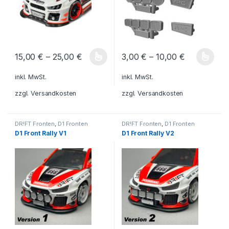
15,00
€
–
25,00
€
3,00
€
–
10,00
€
Dieses Produkt weist mehrere Varianten auf. Die Optionen könn
Dieses Produkt weist mehrere V
inkl. MwSt.
inkl. MwSt.
zzgl.
Versandkosten
zzgl.
Versandkosten
DR!FT Fronten
,
D1 Fronten
DR!FT Fronten
,
D1 Fronten
D1 Front Rally V1
D1 Front Rally V2