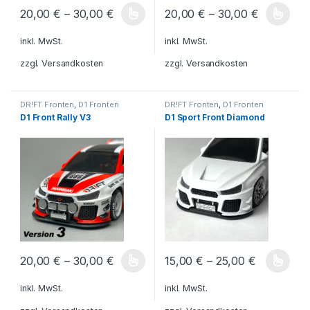
20,00
€
–
30,00
€
20,00
€
–
30,00
€
Dieses Produkt weist mehrere Varianten auf. Die Optionen könn
Dieses Produkt weist mehrere V
inkl. MwSt.
inkl. MwSt.
zzgl.
Versandkosten
zzgl.
Versandkosten
DR!FT Fronten
,
D1 Fronten
DR!FT Fronten
,
D1 Fronten
D1 Front Rally V3
D1 Sport Front Diamond
20,00
€
–
30,00
€
15,00
€
–
25,00
€
Dieses Produkt weist mehrere Varianten auf. Die Optionen könn
Dieses Produkt weist mehrere V
inkl. MwSt.
inkl. MwSt.