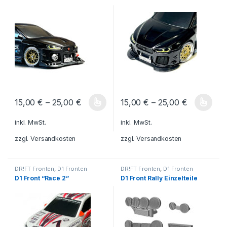
15,00
€
–
25,00
€
15,00
€
–
25,00
€
Dieses Produkt weist mehrere Varianten auf. Die Optionen könn
Dieses Produkt weist mehrere V
inkl. MwSt.
inkl. MwSt.
zzgl.
Versandkosten
zzgl.
Versandkosten
DR!FT Fronten
,
D1 Fronten
DR!FT Fronten
,
D1 Fronten
D1 Front “Race 2”
D1 Front Rally Einzelteile