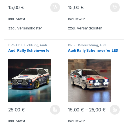
15,00
€
15,00
€
inkl. MwSt.
inkl. MwSt.
zzgl.
Versandkosten
zzgl.
Versandkosten
DR!FT Beleuchtung
,
Audi
DR!FT Beleuchtung
,
Audi
Scheinwerfer/Grills
Scheinwerfer/Grills
Audi Rally Scheinwerfer
Audi Rally Scheinwerfer LED
25,00
€
15,00
€
–
25,00
€
Dieses Produkt weist mehrere Varianten auf. Die Optionen könn
Dieses Produkt weist mehrere V
inkl. MwSt.
inkl. MwSt.