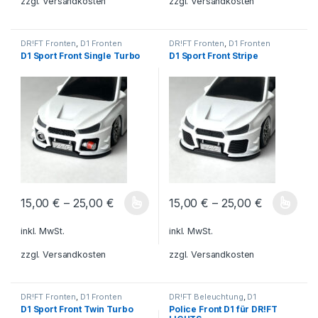
zzgl.
Versandkosten
zzgl.
Versandkosten
DR!FT Fronten
,
D1 Fronten
DR!FT Fronten
,
D1 Fronten
D1 Sport Front Single Turbo
D1 Sport Front Stripe
15,00
€
–
25,00
€
15,00
€
–
25,00
€
Dieses Produkt weist mehrere Varianten auf. Die Optionen könn
Dieses Produkt weist mehrere V
inkl. MwSt.
inkl. MwSt.
zzgl.
Versandkosten
zzgl.
Versandkosten
DR!FT Fronten
,
D1 Fronten
DR!FT Beleuchtung
,
D1
Beleuchtung
D1 Sport Front Twin Turbo
Police Front D1 für DR!FT