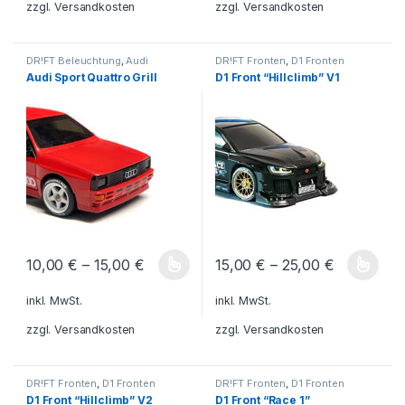
zzgl.
Versandkosten
zzgl.
Versandkosten
DR!FT Beleuchtung
,
Audi
DR!FT Fronten
,
D1 Fronten
Scheinwerfer/Grills
Audi Sport Quattro Grill
D1 Front “Hillclimb” V1
10,00
€
–
15,00
€
15,00
€
–
25,00
€
Dieses Produkt weist mehrere Varianten auf. Die Optionen könn
Dieses Produkt weist mehrere V
inkl. MwSt.
inkl. MwSt.
zzgl.
Versandkosten
zzgl.
Versandkosten
DR!FT Fronten
,
D1 Fronten
DR!FT Fronten
,
D1 Fronten
D1 Front “Hillclimb” V2
D1 Front “Race 1”