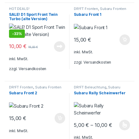
HOT DEALS!
DR!FT Fronten
,
Subaru Fronten
SALE! D1 Sport Front Twin
Subaru Front 1
Turbo (alte Version)
-
33%
15,00
€
10,00
€
15,00
€
inkl. MwSt.
inkl. MwSt.
zzgl.
Versandkosten
zzgl.
Versandkosten
DR!FT Fronten
,
Subaru Fronten
DR!FT Beleuchtung
,
Subaru
Scheinwerfer
Subaru Front 2
Subaru Rally Scheinwerfer
15,00
€
5,00
€
–
10,00
€
Dieses Produkt weist mehrere V
inkl. MwSt.
inkl. MwSt.