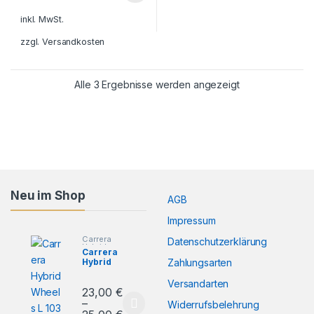
inkl. MwSt.
zzgl.
Versandkosten
Alle 3 Ergebnisse werden angezeigt
Neu im Shop
AGB
Impressum
Carrera
CH Felgen
Datenschutzerklärung
Hybrid
BMW L
,
CH
Carrera
Carrera
Ferrari
,
Felgen
Zahlungsarten
Hybrid
Hybrid
Carrera
Mustang L
,
Hybrid
,
CH
Carrera
Wheels L
Ersatzreif
2,50
€
Felgen
Hybrid
103
en Größe
Versandarten
–
Ferrari L
,
Ferrari
,
CH
23,00
€
L
Dieses Produkt weist
Carrera
Felgen
9,00
€
Schwarz
Hybrid
Ferrari L
,
–
Widerrufsbelehrung
BMW
,
Carrera
Dieses Produkt weist mehrere Varianten auf. Die 