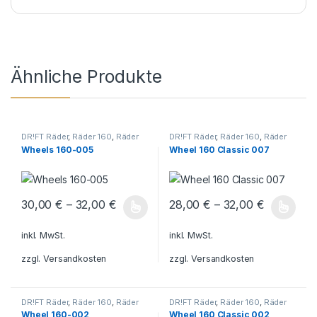
Ähnliche Produkte
DR!FT Räder
,
Räder 160
,
Räder
DR!FT Räder
,
Räder 160
,
Räder
160 Standard
Classic Line
Wheels 160-005
Wheel 160 Classic 007
30,00
€
–
32,00
€
28,00
€
–
32,00
€
Dieses Produkt weist mehrere Varianten auf. Die Optionen könn
Dieses Produkt weist mehrere V
inkl. MwSt.
inkl. MwSt.
zzgl.
Versandkosten
zzgl.
Versandkosten
DR!FT Räder
,
Räder 160
,
Räder
DR!FT Räder
,
Räder 160
,
Räder
160 Standard
Classic Line
Wheel 160-002
Wheel 160 Classic 002