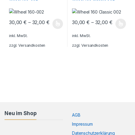
30,00
€
–
32,00
€
30,00
€
–
32,00
€
Dieses Produkt weist mehrere Varianten auf. Die Optionen könn
Dieses Produkt weist mehrere V
inkl. MwSt.
inkl. MwSt.
zzgl.
Versandkosten
zzgl.
Versandkosten
Neu im Shop
AGB
Impressum
Datenschutzerklärung