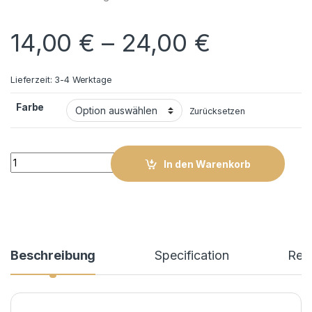
14,00
€
–
24,00
€
Lieferzeit:
3-4 Werktage
Farbe
Zurücksetzen
Carrera Hybrid Wheels L 109 quantity
In den Warenkorb
Beschreibung
Specification
Rev