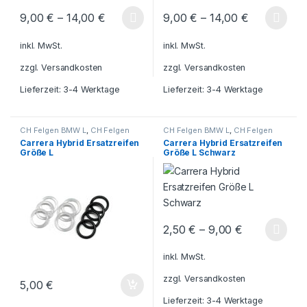
9,00
€
–
14,00
€
9,00
€
–
14,00
€
Dieses Produkt weist mehrere Varianten auf. Die Optionen könn
Dieses Produkt weist mehrere V
inkl. MwSt.
inkl. MwSt.
zzgl.
Versandkosten
zzgl.
Versandkosten
Lieferzeit:
3-4 Werktage
Lieferzeit:
3-4 Werktage
CH Felgen BMW L
,
CH Felgen
CH Felgen BMW L
,
CH Felgen
Mustang L
,
Carrera Hybrid
,
CH
Mustang L
,
Carrera Hybrid
Carrera Hybrid Ersatzreifen
Carrera Hybrid Ersatzreifen
Felgen Größe L
Ferrari
,
CH Felgen Ferrari L
,
Größe L
Größe L Schwarz
Carrera Hybrid
,
CH Felgen Größe
L
2,50
€
–
9,00
€
Dieses Produkt weist mehrere V
inkl. MwSt.
zzgl.
Versandkosten
5,00
€
Lieferzeit:
3-4 Werktage