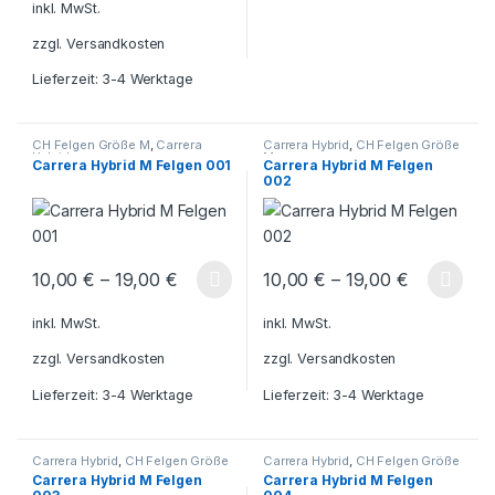
inkl. MwSt.
zzgl.
Versandkosten
Lieferzeit:
3-4 Werktage
CH Felgen Größe M
,
Carrera
Carrera Hybrid
,
CH Felgen Größe
Hybrid
M
Carrera Hybrid M Felgen 001
Carrera Hybrid M Felgen
002
10,00
€
–
19,00
€
10,00
€
–
19,00
€
Dieses Produkt weist mehrere Varianten auf. Die Optionen könn
Dieses Produkt weist mehrere V
inkl. MwSt.
inkl. MwSt.
zzgl.
Versandkosten
zzgl.
Versandkosten
Lieferzeit:
3-4 Werktage
Lieferzeit:
3-4 Werktage
Carrera Hybrid
,
CH Felgen Größe
Carrera Hybrid
,
CH Felgen Größe
M
M
Carrera Hybrid M Felgen
Carrera Hybrid M Felgen