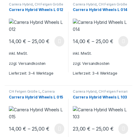
Carrera Hybrid
,
CH Felgen Größe
Carrera Hybrid
,
CH Felgen Größe
L
L
,
Carrera Hybrid Porsche
Carrera Hybrid Wheels L 012
Carrera Hybrid Wheels L 014
14,00
€
–
25,00
€
14,00
€
–
25,00
€
Dieses Produkt weist mehrere Varianten auf. Die Optionen könn
Dieses Produkt weist mehrere V
inkl. MwSt.
inkl. MwSt.
zzgl.
Versandkosten
zzgl.
Versandkosten
Lieferzeit:
3-4 Werktage
Lieferzeit:
3-4 Werktage
CH Felgen Größe L
,
Carrera
Carrera Hybrid
,
CH Felgen Ferrari
Hybrid Porsche
,
Carrera Hybrid
L
,
Carrera Hybrid BMW
,
Carrera
Carrera Hybrid Wheels L 015
Carrera Hybrid Wheels L 103
Hybrid Mustang
,
CH Felgen BMW
L
,
CH Felgen Mustang L
,
Carrera
Hybrid Ferrari
14,00
€
–
25,00
€
23,00
€
–
25,00
€
Dieses Produkt weist mehrere Varianten auf. Die Optionen könn
Dieses Produkt weist mehrere V