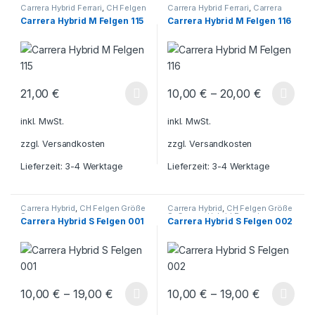
Carrera Hybrid Ferrari
,
CH Felgen
Carrera Hybrid Ferrari
,
Carrera
Ferrari M
,
Carrera Hybrid
,
Carrera
Hybrid
,
CH Felgen Ferrari M
,
Carrera Hybrid M Felgen 115
Carrera Hybrid M Felgen 116
Hybrid BMW
,
Carrera Hybrid
Carrera Hybrid BMW
,
Carrera
Mustang
,
CH Felgen BMW M
,
CH
Hybrid Mustang
,
CH Felgen BMW
Felgen Mustang M
M
,
CH Felgen Mustang M
21,00
€
10,00
€
–
20,00
€
Dieses Produkt weist mehrere Varianten auf. Die Optionen könn
Dieses Produkt weist mehrere V
inkl. MwSt.
inkl. MwSt.
zzgl.
Versandkosten
zzgl.
Versandkosten
Lieferzeit:
3-4 Werktage
Lieferzeit:
3-4 Werktage
Carrera Hybrid
,
CH Felgen Größe
Carrera Hybrid
,
CH Felgen Größe
S
S
,
Carrera Hybrid Porsche
Carrera Hybrid S Felgen 001
Carrera Hybrid S Felgen 002
10,00
€
–
19,00
€
10,00
€
–
19,00
€
Dieses Produkt weist mehrere Varianten auf. Die Optionen könn
Dieses Produkt weist mehrere V