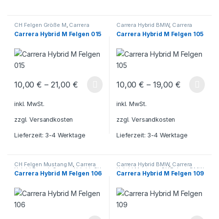
CH Felgen Größe M
,
Carrera
Carrera Hybrid BMW
,
Carrera
Hybrid Porsche
,
Carrera Hybrid
Hybrid Mustang
,
CH Felgen BMW
Carrera Hybrid M Felgen 015
Carrera Hybrid M Felgen 105
M
,
CH Felgen Mustang M
,
Carrera Hybrid Ferrari
,
Carrera
Hybrid
,
CH Felgen Ferrari M
10,00
€
–
21,00
€
10,00
€
–
19,00
€
Dieses Produkt weist mehrere Varianten auf. Die Optionen könn
Dieses Produkt weist mehrere V
inkl. MwSt.
inkl. MwSt.
zzgl.
Versandkosten
zzgl.
Versandkosten
Lieferzeit:
3-4 Werktage
Lieferzeit:
3-4 Werktage
CH Felgen Mustang M
,
Carrera
Carrera Hybrid BMW
,
Carrera
Hybrid Ferrari
,
Carrera Hybrid
,
CH
Hybrid Mustang
,
CH Felgen BMW
Carrera Hybrid M Felgen 106
Carrera Hybrid M Felgen 109
Felgen Ferrari M
,
Carrera Hybrid
M
,
CH Felgen Mustang M
,
BMW
,
Carrera Hybrid Mustang
,
Carrera Hybrid Ferrari
,
Carrera
CH Felgen BMW M
Hybrid
,
CH Felgen Ferrari M