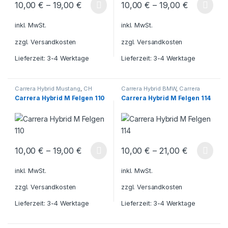
10,00
€
–
19,00
€
10,00
€
–
19,00
€
Dieses Produkt weist mehrere Varianten auf. Die Optionen könn
Dieses Produkt weist mehrere V
inkl. MwSt.
inkl. MwSt.
zzgl.
Versandkosten
zzgl.
Versandkosten
Lieferzeit:
3-4 Werktage
Lieferzeit:
3-4 Werktage
Carrera Hybrid Mustang
,
CH
Carrera Hybrid BMW
,
Carrera
Felgen BMW M
,
CH Felgen
Hybrid Mustang
,
CH Felgen BMW
Carrera Hybrid M Felgen 110
Carrera Hybrid M Felgen 114
Mustang M
,
Carrera Hybrid
M
,
CH Felgen Mustang M
,
Ferrari
,
Carrera Hybrid
,
CH
Carrera Hybrid Ferrari
,
CH Felgen
Felgen Ferrari M
,
Carrera Hybrid
Ferrari M
,
Carrera Hybrid
BMW
10,00
€
–
19,00
€
10,00
€
–
21,00
€
Dieses Produkt weist mehrere Varianten auf. Die Optionen könn
Dieses Produkt weist mehrere V
inkl. MwSt.
inkl. MwSt.
zzgl.
Versandkosten
zzgl.
Versandkosten
Lieferzeit:
3-4 Werktage
Lieferzeit:
3-4 Werktage