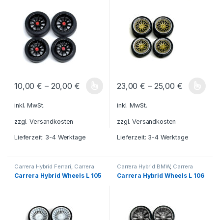
BMW
10,00
€
–
20,00
€
23,00
€
–
25,00
€
Dieses Produkt weist mehrere Varianten auf. Die Optionen könn
Dieses Produkt weist mehrere V
inkl. MwSt.
inkl. MwSt.
zzgl.
Versandkosten
zzgl.
Versandkosten
Lieferzeit:
3-4 Werktage
Lieferzeit:
3-4 Werktage
Carrera Hybrid Ferrari
,
Carrera
Carrera Hybrid BMW
,
Carrera
Hybrid
,
CH Felgen Ferrari L
,
Hybrid Mustang
,
CH Felgen BMW
Carrera Hybrid Wheels L 105
Carrera Hybrid Wheels L 106
Carrera Hybrid BMW
,
Carrera
L
,
CH Felgen Mustang L
,
Carrera
Hybrid Mustang
,
CH Felgen BMW
Hybrid Ferrari
,
Carrera Hybrid
,
CH
L
,
CH Felgen Mustang L
Felgen Ferrari L