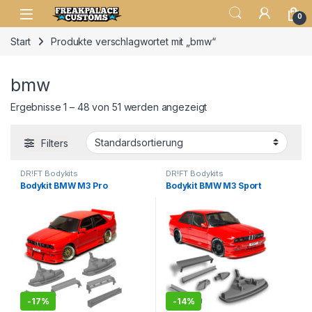
0
Start
Produkte verschlagwortet mit „bmw“
bmw
Ergebnisse 1 – 48 von 51 werden angezeigt
Filters
DR!FT Bodykits
DR!FT Bodykits
Bodykit BMW M3 Pro
Bodykit BMW M3 Sport
-
17%
-
14%