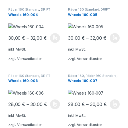
Räder 160 Standard
,
DR!FT
Räder 160 Standard
,
DR!FT
Räder
,
Räder 160
Räder
,
Räder 160
Wheels 160-004
Wheels 160-005
30,00
€
–
32,00
€
30,00
€
–
32,00
€
Dieses Produkt weist mehrere Varianten auf. Die Optionen könn
Dieses Produkt weist mehrere V
inkl. MwSt.
inkl. MwSt.
zzgl.
Versandkosten
zzgl.
Versandkosten
Räder 160 Standard
,
DR!FT
Räder 160
,
Räder 160 Standard
,
Räder
,
Räder 160
DR!FT Räder
Wheels 160-006
Wheels 160-007
28,00
€
–
30,00
€
28,00
€
–
30,00
€
Dieses Produkt weist mehrere Varianten auf. Die Optionen könn
Dieses Produkt weist mehrere V
inkl. MwSt.
inkl. MwSt.
zzgl.
Versandkosten
zzgl.
Versandkosten