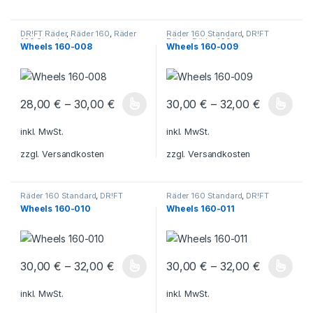
DR!FT Räder
,
Räder 160
,
Räder
Räder 160 Standard
,
DR!FT
160 Standard
Räder
,
Räder 160
Wheels 160-008
Wheels 160-009
28,00
€
–
30,00
€
30,00
€
–
32,00
€
Dieses Produkt weist mehrere Varianten auf. Die Optionen könn
Dieses Produkt weist mehrere V
inkl. MwSt.
inkl. MwSt.
zzgl.
Versandkosten
zzgl.
Versandkosten
Räder 160 Standard
,
DR!FT
Räder 160 Standard
,
DR!FT
Räder
,
Räder 160
Räder
,
Räder 160
Wheels 160-010
Wheels 160-011
30,00
€
–
32,00
€
30,00
€
–
32,00
€
Dieses Produkt weist mehrere Varianten auf. Die Optionen könn
Dieses Produkt weist mehrere V
inkl. MwSt.
inkl. MwSt.