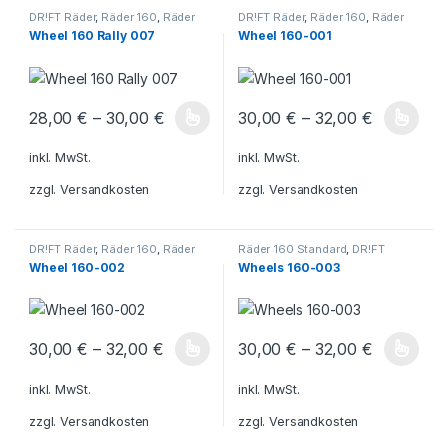
DR!FT Räder
,
Räder 160
,
Räder
DR!FT Räder
,
Räder 160
,
Räder
Rally
160 Standard
Wheel 160 Rally 007
Wheel 160-001
28,00
€
–
30,00
€
30,00
€
–
32,00
€
Dieses Produkt weist mehrere Varianten auf. Die Optionen könn
Dieses Produkt weist mehrere V
inkl. MwSt.
inkl. MwSt.
zzgl.
Versandkosten
zzgl.
Versandkosten
DR!FT Räder
,
Räder 160
,
Räder
Räder 160 Standard
,
DR!FT
160 Standard
Räder
,
Räder 160
Wheel 160-002
Wheels 160-003
30,00
€
–
32,00
€
30,00
€
–
32,00
€
Dieses Produkt weist mehrere Varianten auf. Die Optionen könn
Dieses Produkt weist mehrere V
inkl. MwSt.
inkl. MwSt.
zzgl.
Versandkosten
zzgl.
Versandkosten