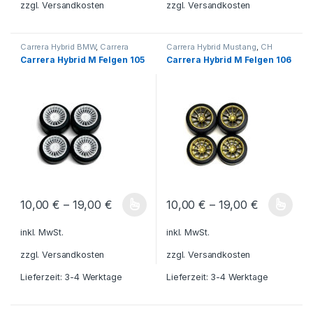
zzgl.
Versandkosten
zzgl.
Versandkosten
Carrera Hybrid BMW
,
Carrera
Carrera Hybrid Mustang
,
CH
Hybrid Mustang
,
CH Felgen BMW
Felgen BMW M
,
CH Felgen
Carrera Hybrid M Felgen 105
Carrera Hybrid M Felgen 106
M
,
CH Felgen Mustang M
,
Mustang M
,
Carrera Hybrid
Carrera Hybrid Ferrari
,
Carrera
Ferrari
,
Carrera Hybrid
,
CH
Hybrid
,
CH Felgen Ferrari M
Felgen Ferrari M
,
Carrera Hybrid
BMW
10,00
€
–
19,00
€
10,00
€
–
19,00
€
Dieses Produkt weist mehrere Varianten auf. Die Optionen könn
Dieses Produkt weist mehrere V
inkl. MwSt.
inkl. MwSt.
zzgl.
Versandkosten
zzgl.
Versandkosten
Lieferzeit:
3-4 Werktage
Lieferzeit:
3-4 Werktage