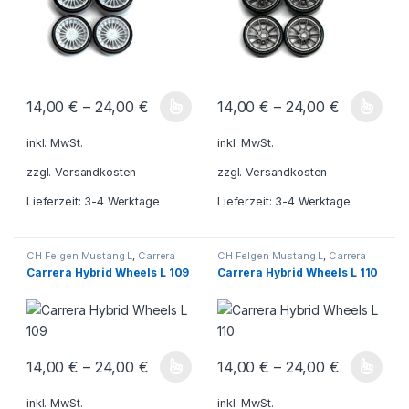
14,00
€
–
24,00
€
14,00
€
–
24,00
€
Dieses Produkt weist mehrere Varianten auf. Die Optionen könn
Dieses Produkt weist mehrere V
inkl. MwSt.
inkl. MwSt.
zzgl.
Versandkosten
zzgl.
Versandkosten
Lieferzeit:
3-4 Werktage
Lieferzeit:
3-4 Werktage
CH Felgen Mustang L
,
Carrera
CH Felgen Mustang L
,
Carrera
Hybrid Ferrari
,
Carrera Hybrid
,
CH
Hybrid Ferrari
,
Carrera Hybrid
,
CH
Carrera Hybrid Wheels L 109
Carrera Hybrid Wheels L 110
Felgen Ferrari L
,
Carrera Hybrid
Felgen Ferrari L
,
Carrera Hybrid
BMW
,
Carrera Hybrid Mustang
,
BMW
,
Carrera Hybrid Mustang
,
CH Felgen BMW L
CH Felgen BMW L
14,00
€
–
24,00
€
14,00
€
–
24,00
€
Dieses Produkt weist mehrere Varianten auf. Die Optionen könn
Dieses Produkt weist mehrere V
inkl. MwSt.
inkl. MwSt.