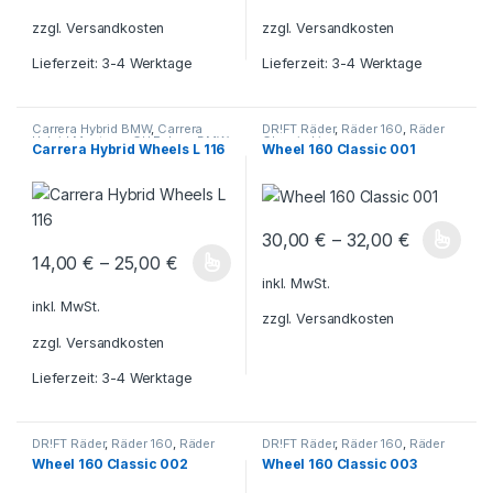
zzgl.
Versandkosten
zzgl.
Versandkosten
Lieferzeit:
3-4 Werktage
Lieferzeit:
3-4 Werktage
Carrera Hybrid BMW
,
Carrera
DR!FT Räder
,
Räder 160
,
Räder
Hybrid Mustang
,
CH Felgen BMW
Classic Line
Carrera Hybrid Wheels L 116
Wheel 160 Classic 001
L
,
CH Felgen Mustang L
,
Carrera
Hybrid Ferrari
,
Carrera Hybrid
,
CH
Felgen Ferrari L
30,00
€
–
32,00
€
Dieses Produkt weist mehrere V
14,00
€
–
25,00
€
Dieses Produkt weist mehrere Varianten auf. Die Optionen könn
inkl. MwSt.
inkl. MwSt.
zzgl.
Versandkosten
zzgl.
Versandkosten
Lieferzeit:
3-4 Werktage
DR!FT Räder
,
Räder 160
,
Räder
DR!FT Räder
,
Räder 160
,
Räder
Classic Line
Classic Line
Wheel 160 Classic 002
Wheel 160 Classic 003