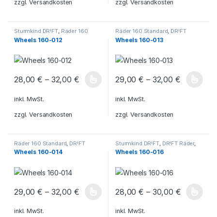
zzgl.
Versandkosten
zzgl.
Versandkosten
Sturmkind DR!FT
,
Räder 160
Räder 160 Standard
,
DR!FT
Standard
,
DR!FT Räder
,
Räder
Räder
,
Räder 160
Wheels 160-012
Wheels 160-013
160
28,00
€
–
32,00
€
29,00
€
–
32,00
€
Dieses Produkt weist mehrere Varianten auf. Die Optionen könn
Dieses Produkt weist mehrere V
inkl. MwSt.
inkl. MwSt.
zzgl.
Versandkosten
zzgl.
Versandkosten
Räder 160 Standard
,
DR!FT
Sturmkind DR!FT
,
DR!FT Räder
,
Räder
,
Sturmkind DR!FT
,
Räder
Räder 160 Standard
Wheels 160-014
Wheels 160-016
160
29,00
€
–
32,00
€
28,00
€
–
30,00
€
Dieses Produkt weist mehrere Varianten auf. Die Optionen könn
Dieses Produkt weist mehrere V
inkl. MwSt.
inkl. MwSt.