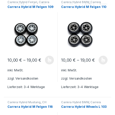
Carrera Hybrid Ferrari
,
Carrera
Carrera Hybrid BMW
,
Carrera
Hybrid
,
CH Felgen Ferrari M
,
Hybrid Mustang
,
CH Felgen BMW
Carrera Hybrid M Felgen 109
Carrera Hybrid M Felgen 110
Carrera Hybrid BMW
,
Carrera
M
,
CH Felgen Mustang M
,
Hybrid Mustang
,
CH Felgen BMW
Carrera Hybrid Ferrari
,
Carrera
M
,
CH Felgen Mustang M
Hybrid
,
CH Felgen Ferrari M
10,00
€
–
19,00
€
10,00
€
–
19,00
€
Dieses Produkt weist mehrere Varianten auf. Die Optionen könn
Dieses Produkt weist mehrere V
inkl. MwSt.
inkl. MwSt.
zzgl.
Versandkosten
zzgl.
Versandkosten
Lieferzeit:
3-4 Werktage
Lieferzeit:
3-4 Werktage
Carrera Hybrid Mustang
,
CH
Carrera Hybrid BMW
,
Carrera
Felgen BMW M
,
CH Felgen
Hybrid Mustang
,
CH Felgen BMW
Carrera Hybrid M Felgen 116
Carrera Hybrid Wheels L 103
Mustang M
,
Carrera Hybrid
L
,
CH Felgen Mustang L
,
Carrera
Ferrari
,
Carrera Hybrid
,
CH
Hybrid Ferrari
,
Carrera Hybrid
,
CH
Felgen Ferrari M
,
Carrera Hybrid
Felgen Ferrari L