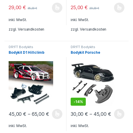
29,00
€
25,00
€
35,00
€
29,00
€
Dieses Produkt weist mehrere Varianten auf. Die Optionen könn
Dieses Produkt weist mehrere V
inkl. MwSt.
inkl. MwSt.
zzgl.
Versandkosten
zzgl.
Versandkosten
DR!FT Bodykits
DR!FT Bodykits
Bodykit D1 Hillclimb
Bodykit Porsche
-
14%
45,00
€
–
65,00
€
30,00
€
–
45,00
€
Dieses Produkt weist mehrere Varianten auf. Die Optionen könn
Dieses Produkt weist mehrere V
inkl. MwSt.
inkl. MwSt.