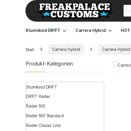
Sea
Sturmkind DR!FT
Carrera Hybrid
HOT
Start
Carrera Hybrid
Carrera Hybrid
Produkt-Kategorien
Sturmkind DR!FT
DR!FT Räder
Räder 160
Räder 160 Standard
Räder Classic Line