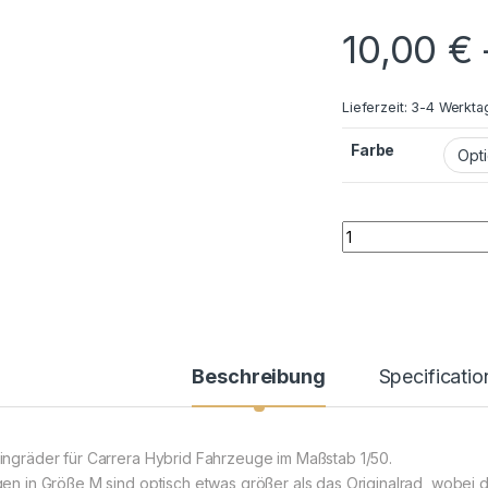
10,00
€
Lieferzeit:
3-4 Werkta
Farbe
Carrera Hybrid M F
Beschreibung
Specificatio
ingräder für Carrera Hybrid Fahrzeuge im Maßstab 1/50.
gen in Größe M sind optisch etwas größer als das Originalrad, wobei