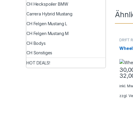
CH Heckspoiler BMW
Ähnl
Carrera Hybrid Mustang
CH Felgen Mustang L
CH Felgen Mustang M
DR!FT R
CH Bodys
Classic
Wheel
CH Sonstiges
HOT DEALS!
30,
32,
Dieses
inkl. Mw
zzgl.
Ve