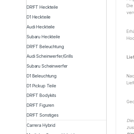
Die
DR!FT Heckteile
ver
D1 Heckteile
Audi Heckteile
Erh
Subaru Heckteile
Hoc
DR!FT Beleuchtung
Audi Scheinwerfer/Grills
Lie
Subaru Scheinwerfer
D1 Beleuchtung
Nac
Lie
D1 Pickup Teile
DR!FT Bodykits
Ged
DR!FT Figuren
DR!FT Sonstiges
Die
Carrera Hybrid
zus