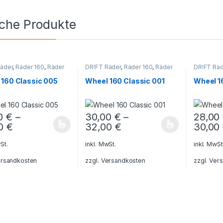
iche Produkte
äder
,
Räder 160
,
Räder
DR!FT Räder
,
Räder 160
,
Räder
DR!FT Räd
 Line
Classic Line
Rally
 160 Classic 005
Wheel 160 Classic 001
Wheel 16
00
€
–
30,00
€
–
28,00
00
€
32,00
€
30,00
 Produkt weist mehrere Varianten auf. Die Optionen können auf der 
Dieses Produkt weist mehrere Varianten a
Dieses P
St.
inkl. MwSt.
inkl. MwSt
rsandkosten
zzgl.
Versandkosten
zzgl.
Vers