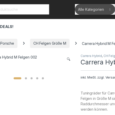
rch for:
 DEALS!
 Porsche
CH Felgen Größe M
Carrera Hybrid M F
Carrera Hybrid
,
CH Fel
🔍
Carrera Hy
inkl. MwSt.
zzgl.
Versa
Tuningräder für Car
Felgen in Größe M si
Raddurchmesser unve
werden können.