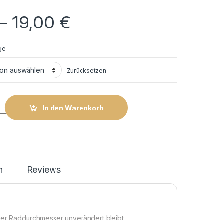
–
19,00
€
ge
Zurücksetzen
elgen 002 quantity
In den Warenkorb
n
Reviews
 der Raddurchmesser unverändert bleibt.