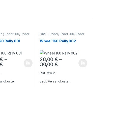
er
,
Räder 160
,
Räder
DR!FT Räder
,
Räder 160
,
Räder
Rally
0 Rally 001
Wheel 160 Rally 002
€
–
28,00
€
–
€
30,00
€
Produktseite gewählt werden
uf. Die Optionen können auf der Produktseite gewählt werden
rodukt weist mehrere Varianten auf. Die Optionen können auf der Pr
Dieses Produkt weist mehrere Varianten auf
.
inkl. MwSt.
andkosten
zzgl.
Versandkosten