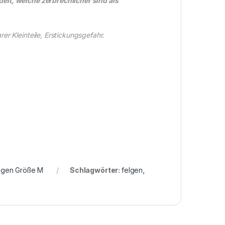
elt, welche zerbrechlicher sind als
r Kleinteile, Erstickungsgefahr.
lgen Größe M
Schlagwörter:
felgen
,