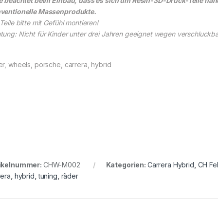
te beachtet beim Einbau, dass es sich um Resin-3D-Druck-Teile hand
ventionelle Massenprodukte.
Teile bitte mit Gefühl montieren!
tung: Nicht für Kinder unter drei Jahren geeignet wegen verschluckbare
er, wheels, porsche, carrera, hybrid
ikelnummer:
CHW-M002
Kategorien:
Carrera Hybrid
,
CH Fe
rera
,
hybrid
,
tuning
,
räder