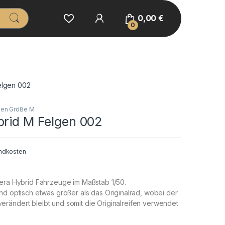
0,00
€
0
elgen 002
gen Größe M
brid M Felgen 002
ndkosten
rera Hybrid Fahrzeuge im Maßstab 1/50.
nd optisch etwas größer als das Originalrad, wobei der
rändert bleibt und somit die Originalreifen verwendet