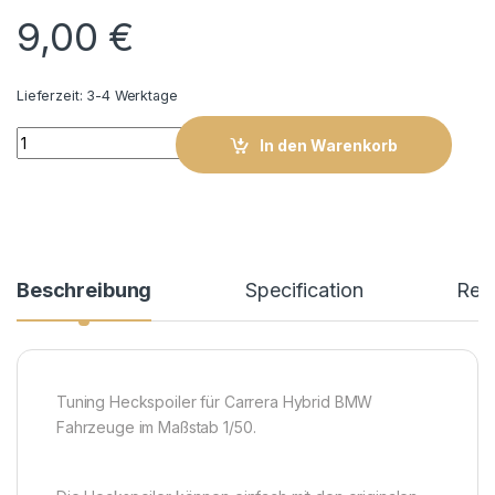
9,00
€
Lieferzeit:
3-4 Werktage
Carrera Hybrid Spoiler BMW 005 quantity
In den Warenkorb
Beschreibung
Specification
Rev
Tuning Heckspoiler für Carrera Hybrid BMW
Fahrzeuge im Maßstab 1/50.