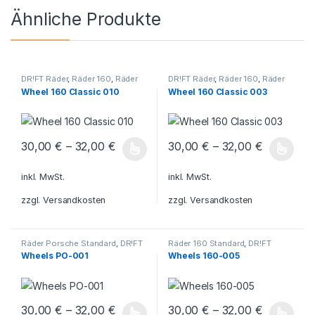
Ähnliche Produkte
DR!FT Räder
,
Räder 160
,
Räder
DR!FT Räder
,
Räder 160
,
Räder
Classic Line
Classic Line
Wheel 160 Classic 010
Wheel 160 Classic 003
30,00
€
–
32,00
€
30,00
€
–
32,00
€
Dieses Produkt weist mehrere Varianten auf. Die Optionen könn
Dieses Produkt weist mehrere V
inkl. MwSt.
inkl. MwSt.
zzgl.
Versandkosten
zzgl.
Versandkosten
Räder Porsche Standard
,
DR!FT
Räder 160 Standard
,
DR!FT
Räder
,
Räder Porsche
Räder
,
Räder 160
Wheels PO-001
Wheels 160-005
30,00
€
–
32,00
€
30,00
€
–
32,00
€