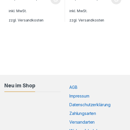
Dieses Produkt weist mehrere Varianten auf. Die Optionen könn
Dieses Produkt weist mehrere V
inkl. MwSt.
inkl. MwSt.
zzgl.
Versandkosten
zzgl.
Versandkosten
Neu im Shop
AGB
Impressum
Datenschutzerklärung
Zahlungsarten
Versandarten