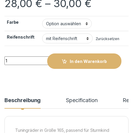
28,00
€
–
30,00
€
Farbe
Reifenschrift
Zurücksetzen
Wheels 165-021 quantity
In den Warenkorb
Beschreibung
Specification
Rev
Tuningräder in Größe 165, passend für Sturmkind