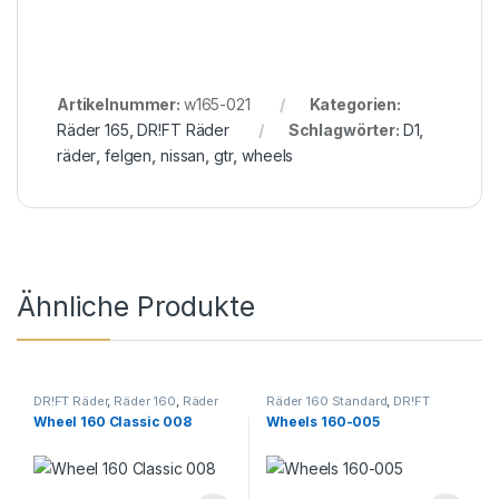
Artikelnummer:
w165-021
Kategorien:
Räder 165
,
DR!FT Räder
Schlagwörter:
D1
,
räder
,
felgen
,
nissan
,
gtr
,
wheels
Ähnliche Produkte
DR!FT Räder
,
Räder 160
,
Räder
Räder 160 Standard
,
DR!FT
Classic Line
Räder
,
Räder 160
Wheel 160 Classic 008
Wheels 160-005