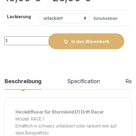
Lackierung
Zurücksetzen
Heckteil D1 "RACE 1" quantity
In den Warenkorb
Beschreibung
Specification
Rev
Heckdiffusor für Sturmkind D1 Drift Racer
Modell: RACE 1
Erhältlich in schwarz unlackiert oder lackiert wie auf
dem Beispielfoto