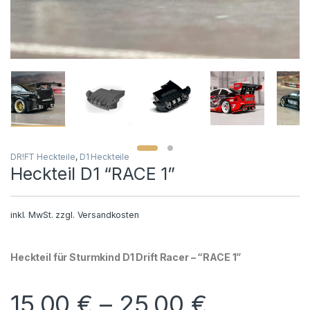
DR!FT Heckteile
,
D1 Heckteile
Heckteil D1 “RACE 1”
inkl. MwSt.
zzgl.
Versandkosten
Heckteil für Sturmkind D1 Drift Racer – “RACE 1”
15,00
€
–
25,00
€