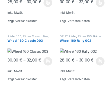
28,00
€
–
30,00
€
30,00
€
–
32,00
€
Dieses Produkt weist mehrere Varianten auf. Die Optionen könn
Dieses Produkt weist mehrere V
inkl. MwSt.
inkl. MwSt.
zzgl.
Versandkosten
zzgl.
Versandkosten
Räder 160
,
Räder Classic Line
,
DR!FT Räder
,
Räder 160
,
Räder
DR!FT Räder
Rally
Wheel 160 Classic 003
Wheel 160 Rally 002
30,00
€
–
32,00
€
28,00
€
–
30,00
€
Dieses Produkt weist mehrere Varianten auf. Die Optionen könn
Dieses Produkt weist mehrere V
inkl. MwSt.
inkl. MwSt.
zzgl.
Versandkosten
zzgl.
Versandkosten