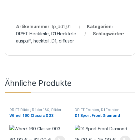
Artikelnummer:
fp_dd1_01
Kategorien:
DR!FT Heckteile
,
D1 Heckteile
Schlagwörter:
auspuff
,
heckteil
,
D1
,
diffusor
Ähnliche Produkte
DR!FT Räder
,
Räder 160
,
Räder
DR!FT Fronten
,
D1 Fronten
Classic Line
Wheel 160 Classic 003
D1 Sport Front Diamond
30,00
€
–
32,00
€
15,00
€
–
25,00
€