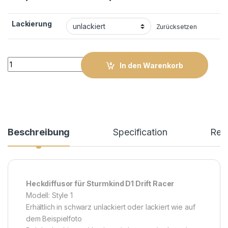
Lackierung
Zurücksetzen
Heckteil D1 Style 1 quantity
In den Warenkorb
Beschreibung
Specification
Rev
Heckdiffusor für Sturmkind D1 Drift Racer
Modell: Style 1
Erhältlich in schwarz unlackiert oder lackiert wie auf
dem Beispielfoto