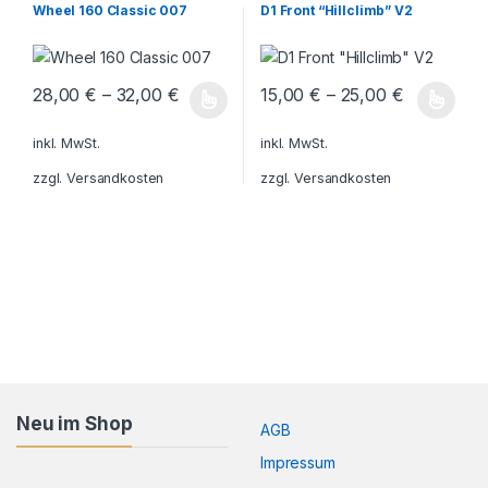
Classic Line
Wheel 160 Classic 007
D1 Front “Hillclimb” V2
28,00
€
–
32,00
€
15,00
€
–
25,00
€
Dieses Produkt weist mehrere Varianten auf. Die Optionen könn
Dieses Produkt weist mehrere V
inkl. MwSt.
inkl. MwSt.
zzgl.
Versandkosten
zzgl.
Versandkosten
Neu im Shop
AGB
Impressum