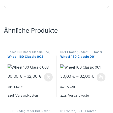
Ähnliche Produkte
Räder 160
,
Räder Classic Line
,
DR!FT Räder
,
Räder 160
,
Räder
DR!FT Räder
Classic Line
Wheel 160 Classic 003
Wheel 160 Classic 001
30,00
€
–
32,00
€
30,00
€
–
32,00
€
Dieses Produkt weist mehrere Varianten auf. Die Optionen könn
Dieses Produkt weist mehrere V
inkl. MwSt.
inkl. MwSt.
zzgl.
Versandkosten
zzgl.
Versandkosten
DR!FT Räder
,
Räder 160
,
Räder
D1 Fronten
,
DR!FT Fronten