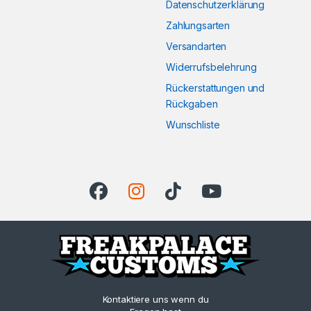
Datenschutzerklärung
Zahlungsarten
Versandarten
Widerrufsbelehrung
Rückerstattungen und
Rückgaben
Wunschliste
Kontaktiere uns wenn du