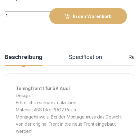
Audi Front 1 quantity
In den Warenkorb
Beschreibung
Specification
Rev
Tuningfront 1 für SK Audi
Design: 1
Erhältlich in schwarz unlackiert
Material: ABS Like PRO2 Resin
Montagehinweis: Bei der Montage muss das Gewicht
von der original Front in die neue Front eingebaut
werden!