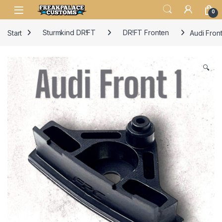
0
Start
Sturmkind DR!FT
DR!FT Fronten
Audi Front
🔍