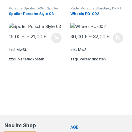
Porsche Spoiler
,
DR!FT Spoiler
Räder Porsche Standard
,
DR!FT
Räder
,
Räder Porsche
Spoiler Porsche Style 03
Wheels PO-002
15,00
€
–
21,00
€
30,00
€
–
32,00
€
Dieses Produkt weist mehrere Varianten auf. Die Optionen könn
Dieses Produkt weist mehrere V
inkl. MwSt.
inkl. MwSt.
zzgl.
Versandkosten
zzgl.
Versandkosten
Neu im Shop
AGB