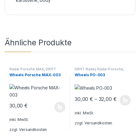
karosserie
,
body
Ähnliche Produkte
Räder Porsche MAX
,
DR!FT
DR!FT Räder
,
Räder Porsche
,
Räder
,
Räder Porsche
Räder Porsche Standard
Wheels Porsche MAX-003
Wheels PO-003
30,00
€
–
32,00
€
Dieses Produkt weist mehrere V
30,00
€
Dieses Produkt weist mehrere Varianten auf. Die Optionen könn
inkl. MwSt.
inkl. MwSt.
zzgl.
Versandkosten
zzgl.
Versandkosten