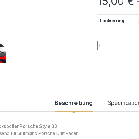
15,00
€
Lackierung
Spoiler Porsche St
Beschreibung
Specificatio
kspoiler Porsche Style 03
send für Sturmkind Porsche Drift Racer