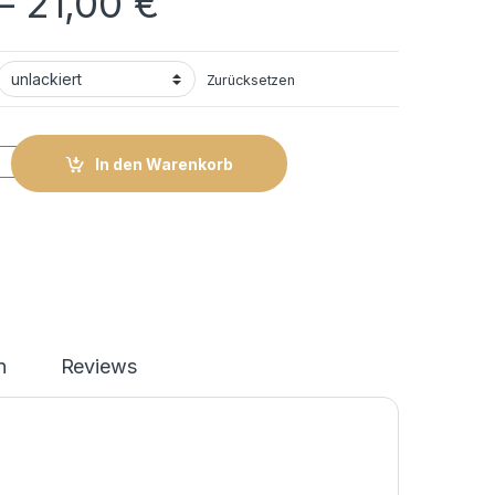
–
21,00
€
Zurücksetzen
yle 03 quantity
In den Warenkorb
n
Reviews