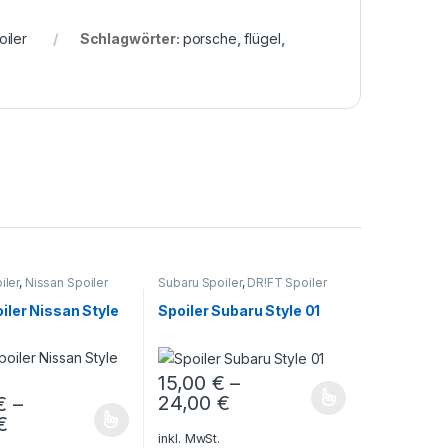
iler
Schlagwörter:
porsche
,
flügel
,
iler
,
Nissan Spoiler
Subaru Spoiler
,
DR!FT Spoiler
iler Nissan Style
Spoiler Subaru Style 01
15,00
€
–
24,00
€
€
–
uf. Die Optionen können auf der Produktseite gewählt werden
Dieses Produkt weist mehrere Varianten auf
€
Produktseite gewählt werden
rodukt weist mehrere Varianten auf. Die Optionen können auf der Pr
inkl. MwSt.