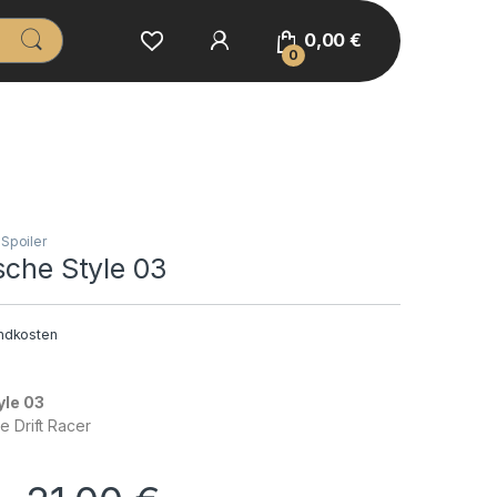
0,00
€
0
Spoiler
sche Style 03
ndkosten
yle 03
e Drift Racer