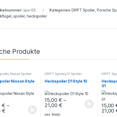
ikelnummer:
spo-03
Kategorien:
DR!FT Spoiler
,
Porsche Spo
kflügel
,
spoiler
,
heckspoiler
iche Produkte
poiler
,
Nissan Spoiler
DR!FT Spoiler
,
D1 Spoiler
DR!FT Spo
oiler Nissan Style
Heckspoiler D1 Style 10
Heckspo
01
15,00
€
–
21,00
€
0
€
–
15,00
Dieses Produkt weist mehrere Varianten a
0
€
21,00
 Produkt weist mehrere Varianten auf. Die Optionen können auf der 
Dieses P
inkl. MwSt.