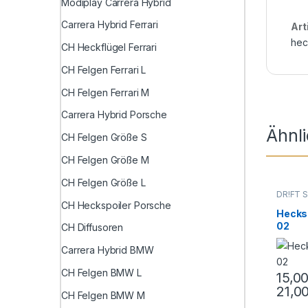
Modiplay Carrera Hybrid
Carrera Hybrid Ferrari
Art
hec
CH Heckflügel Ferrari
CH Felgen Ferrari L
CH Felgen Ferrari M
Carrera Hybrid Porsche
Ähnl
CH Felgen Größe S
CH Felgen Größe M
CH Felgen Größe L
DR!FT S
CH Heckspoiler Porsche
Hecksp
02
CH Diffusoren
Carrera Hybrid BMW
CH Felgen BMW L
15,0
21,0
CH Felgen BMW M
Dieses