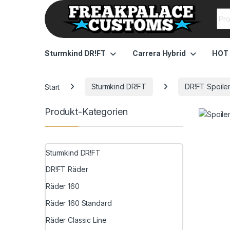
Sea
Sturmkind DR!FT
Carrera Hybrid
HOT
Start
Sturmkind DR!FT
DR!FT Spoile
Produkt-Kategorien
Sturmkind DR!FT
DR!FT Räder
Räder 160
Räder 160 Standard
Räder Classic Line