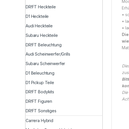
Mod
DR!FT Heckteile
Erhä
• s
D1 Heckteile
• l
Audi Heckteile
• l
Die
Subaru Heckteile
wie
DR!FT Beleuchtung
Mat
Audi Scheinwerfer/Grills
Subaru Scheinwerfer
Die
zus
D1 Beleuchtung
Bit
D1 Pickup Teile
kon
DR!FT Bodykits
Die 
Ach
DR!FT Figuren
DR!FT Sonstiges
Carrera Hybrid