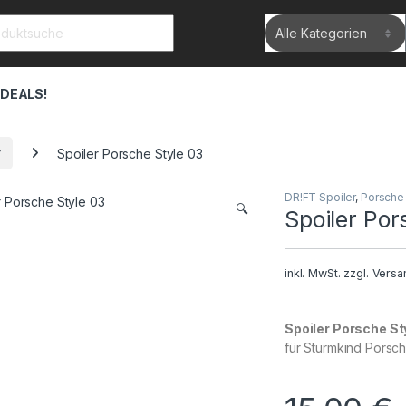
rch for:
 DEALS!
r
Spoiler Porsche Style 03
DR!FT Spoiler
,
Porsche 
🔍
Spoiler Por
inkl. MwSt.
zzgl.
Versa
Spoiler Porsche St
für Sturmkind Porsch