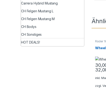
Carrera Hybrid Mustang
CH Felgen Mustang L
CH Felgen Mustang M
Ähnl
CH Bodys
CH Sonstiges
Räder 1
HOT DEALS!
Räder
,
R
Wheel
30,
32,
Dieses
inkl. Mw
zzgl.
Ve