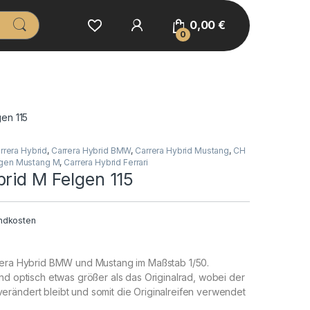
0,00
€
0
gen 115
rrera Hybrid
,
Carrera Hybrid BMW
,
Carrera Hybrid Mustang
,
CH
gen Mustang M
,
Carrera Hybrid Ferrari
rid M Felgen 115
ndkosten
rera Hybrid BMW und Mustang im Maßstab 1/50.
nd optisch etwas größer als das Originalrad, wobei der
rändert bleibt und somit die Originalreifen verwendet