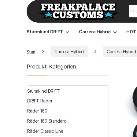
Sea
Sturmkind DR!FT
Carrera Hybrid
HOT
Start
Carrera Hybrid
Carrera Hybrid 
Produkt-Kategorien
Sturmkind DR!FT
DR!FT Räder
Räder 160
Räder 160 Standard
Räder Classic Line