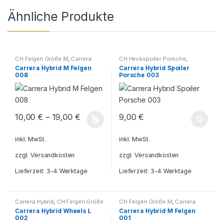
Ähnliche Produkte
CH Felgen Größe M
,
Carrera
CH Heckspoiler Porsche
,
Hybrid
Carrera Hybrid
Carrera Hybrid M Felgen
Carrera Hybrid Spoiler
008
Porsche 003
10,00
€
–
19,00
€
9,00
€
Dieses Produkt weist mehrere Varianten auf. Die Optionen könn
inkl. MwSt.
inkl. MwSt.
zzgl.
Versandkosten
zzgl.
Versandkosten
Lieferzeit:
3-4 Werktage
Lieferzeit:
3-4 Werktage
Carrera Hybrid
,
CH Felgen Größe
CH Felgen Größe M
,
Carrera
L
Hybrid
Carrera Hybrid Wheels L
Carrera Hybrid M Felgen
002
001