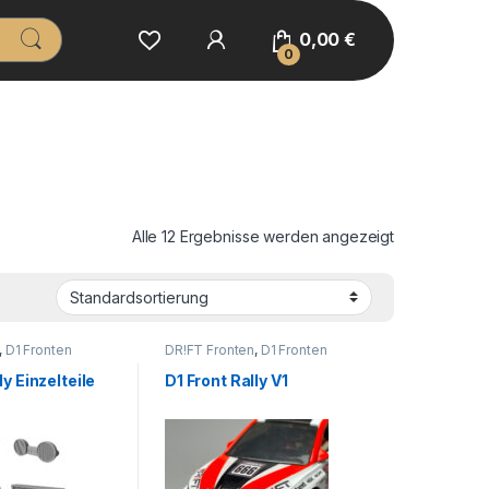
0,00
€
0
Alle 12 Ergebnisse werden angezeigt
,
D1 Fronten
DR!FT Fronten
,
D1 Fronten
ly Einzelteile
D1 Front Rally V1