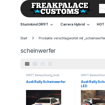
Sea
Sturmkind DR!FT
Carrera Hybrid
HOT
Start
Produkte verschlagwortet mit „scheinwerfe
scheinwerfer
DR!FT Beleuchtung
,
Audi
DR!FT Beleuchtu
Scheinwerfer/Grills
Scheinwerfer/Gril
Audi Rally Scheinwerfer
Audi Rally Sch
LED