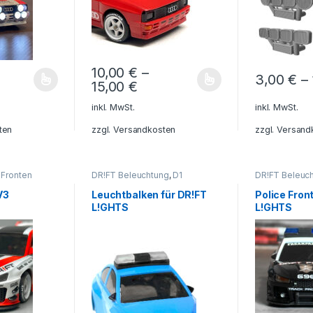
10,00
€
–
3,00
€
–
15,00
€
ptionen können auf der Produktseite gewählt werden
weist mehrere Varianten auf. Die Optionen können auf der Produktse
Dieses Produkt weist mehrere Varianten auf. Di
Dieses Produ
inkl. MwSt.
inkl. MwSt.
ten
zzgl.
Versandkosten
zzgl.
Versand
 Fronten
DR!FT Beleuchtung
,
D1
DR!FT Beleuc
Beleuchtung
Beleuchtung
V3
Leuchtbalken für DR!FT
Police Front
L!GHTS
L!GHTS