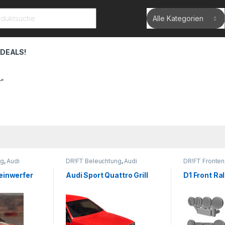
rch for:
 DEALS!
r“
ng
,
Audi
DR!FT Beleuchtung
,
Audi
DR!FT Fronten
ls
Scheinwerfer/Grills
einwerfer
Audi Sport Quattro Grill
D1 Front Ral