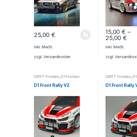
15,00
€
–
25,00
€
25,00
€
Dieses Produkt weist mehrere Varianten auf. Die O
Dieses Produkt 
inkl. MwSt.
inkl. MwSt.
zzgl.
Versandkosten
zzgl.
Versandkos
DR!FT Fronten
,
D1 Fronten
DR!FT Fronten
,
D1
D1 Front Rally V2
D1 Front Rally 