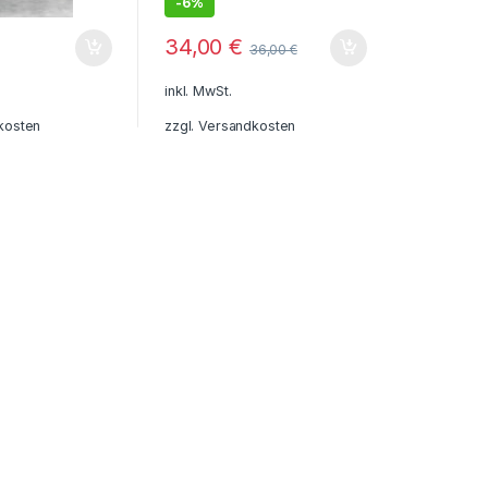
-
6%
34,00
€
36,00
€
ite gewählt werden
inkl. MwSt.
kosten
zzgl.
Versandkosten
ite gewählt werden