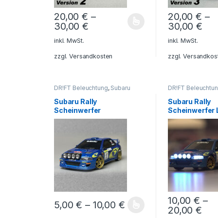
20,00
€
–
20,00
€
–
30,00
€
30,00
€
Dieses Produkt weist mehrere Varianten auf. Die O
Dieses Produkt 
inkl. MwSt.
inkl. MwSt.
zzgl.
Versandkosten
zzgl.
Versandkos
DR!FT Beleuchtung
,
Subaru
DR!FT Beleuchtu
Scheinwerfer
Scheinwerfer
Subaru Rally
Subaru Rally
Scheinwerfer
Scheinwerfer 
10,00
€
–
5,00
€
–
10,00
€
20,00
€
Dieses Produkt weist mehrere Varianten auf. Die O
Dieses Produkt 