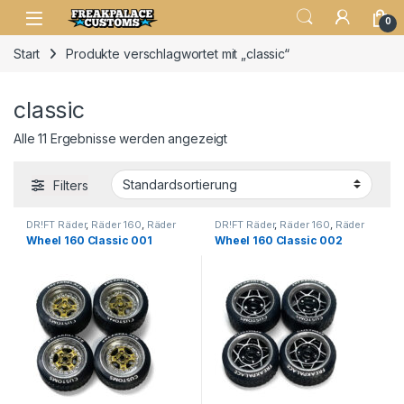
0
Start
Produkte verschlagwortet mit „classic“
classic
Alle 11 Ergebnisse werden angezeigt
Filters
DR!FT Räder
,
Räder 160
,
Räder
DR!FT Räder
,
Räder 160
,
Räder
Classic Line
Classic Line
Wheel 160 Classic 001
Wheel 160 Classic 002