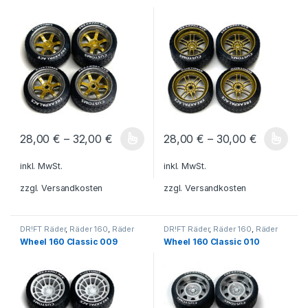
28,00
€
–
32,00
€
28,00
€
–
30,00
€
Dieses Produkt weist mehrere Varianten auf. Die Optionen könn
Dieses Produkt weist mehrere V
inkl. MwSt.
inkl. MwSt.
zzgl.
Versandkosten
zzgl.
Versandkosten
DR!FT Räder
,
Räder 160
,
Räder
DR!FT Räder
,
Räder 160
,
Räder
Classic Line
Classic Line
Wheel 160 Classic 009
Wheel 160 Classic 010