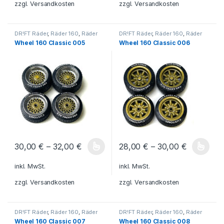
zzgl.
Versandkosten
zzgl.
Versandkosten
DR!FT Räder
,
Räder 160
,
Räder
DR!FT Räder
,
Räder 160
,
Räder
Classic Line
Classic Line
Wheel 160 Classic 005
Wheel 160 Classic 006
30,00
€
–
32,00
€
28,00
€
–
30,00
€
Dieses Produkt weist mehrere Varianten auf. Die Optionen könn
Dieses Produkt weist mehrere V
inkl. MwSt.
inkl. MwSt.
zzgl.
Versandkosten
zzgl.
Versandkosten
DR!FT Räder
,
Räder 160
,
Räder
DR!FT Räder
,
Räder 160
,
Räder
Classic Line
Classic Line
Wheel 160 Classic 007
Wheel 160 Classic 008