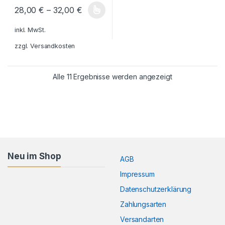
28,00
€
–
32,00
€
Dieses Produkt weist mehrere Varianten auf. Die Optionen könn
inkl. MwSt.
zzgl.
Versandkosten
Alle 11 Ergebnisse werden angezeigt
Neu im Shop
AGB
Impressum
Datenschutzerklärung
Zahlungsarten
Versandarten