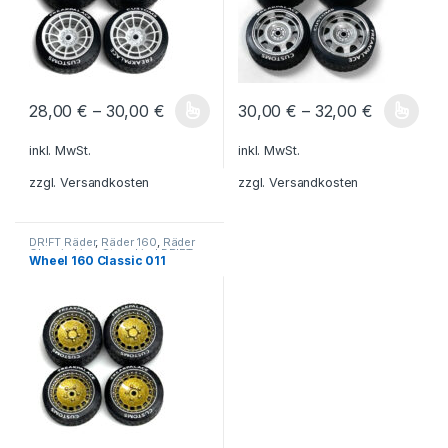
28,00
€
–
30,00
€
30,00
€
–
32,00
€
Dieses Produkt weist mehrere Varianten auf. Die Optionen könn
Dieses Produkt weist mehrere V
inkl. MwSt.
inkl. MwSt.
zzgl.
Versandkosten
zzgl.
Versandkosten
DR!FT Räder
,
Räder 160
,
Räder
Classic Line
,
Sturmkind DR!FT
Wheel 160 Classic 011