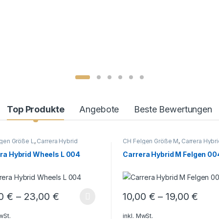
Top Produkte
Angebote
Beste Bewertungen
gen Größe L
,
Carrera Hybrid
CH Felgen Größe M
,
Carrera Hybri
ra Hybrid Wheels L 004
Carrera Hybrid M Felgen 00
00
€
–
23,00
€
10,00
€
–
19,00
€
Optionen können auf der Produktseite gewählt werden
 Produkt weist mehrere Varianten auf. Die Optionen können auf der
Dieses Produkt weist mehrere 
wSt.
inkl. MwSt.