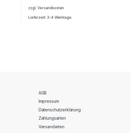
zzgl.
Vers
zzgl.
Versandkosten
Lieferzeit
Lieferzeit:
3-4 Werktage
AGB
Impressum
Datenschutzerklärung
Zahlungsarten
Versandarten