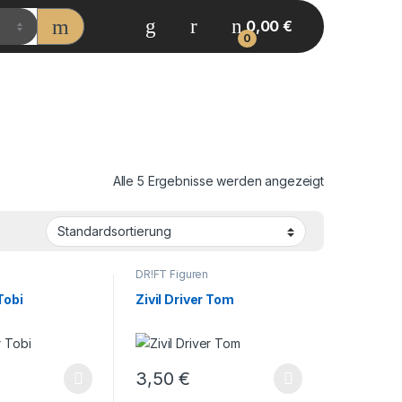
0,00
€
0
Alle 5 Ergebnisse werden angezeigt
DR!FT Figuren
 Tobi
Zivil Driver Tom
3,50
€
ite gewählt werden
kt weist mehrere Varianten auf. Die Optionen können auf der Produk
Dieses Produkt weist mehrere Varianten auf.