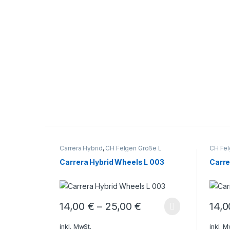
Product Carousel Tabs
Carrera Hybrid
,
CH Felgen Größe L
CH Fel
Carrera Hybrid Wheels L 003
Carre
14,00
€
–
25,00
€
14,
Dieses Produkt weist mehrere Varianten auf. Die 
Dieses
inkl. MwSt.
inkl. M