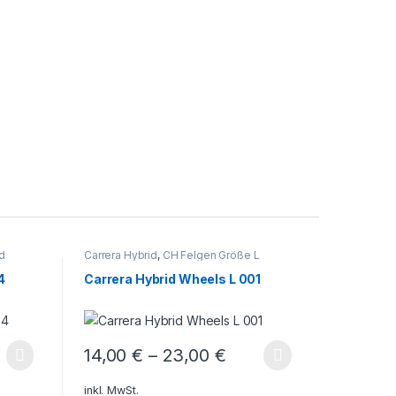
d
Carrera Hybrid
,
CH Felgen Größe L
Carrera Hy
4
Carrera Hybrid Wheels L 001
Carrera 
14,00
Dieses Pr
14,00
€
–
23,00
€
 Produktseite gewählt werden
Varianten auf. Die Optionen können auf der Produktseite gewählt w
Dieses Produkt weist mehrere Varianten auf. Die Opt
inkl. MwSt.
inkl. MwSt.