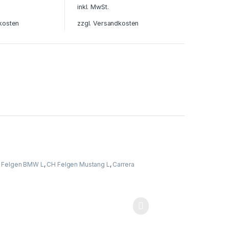
inkl. MwSt.
kosten
zzgl.
Versandkosten
 Felgen BMW L
,
CH Felgen Mustang L
,
Carrera
f. Die Optionen können auf der Produktseite gewählt werden