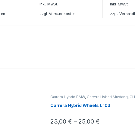
inkl. MwSt.
inkl. MwSt.
ten
zzgl.
Versandkosten
zzgl.
Versand
Carrera Hybrid BMW
,
Carrera Hybrid Mustang
,
CH
Hybrid Ferrari
,
Carrera Hybrid
,
CH Felgen Ferrari L
Carrera Hybrid Wheels L 103
23,00
€
–
25,00
€
Dieses Produkt weist mehrere Varianten au