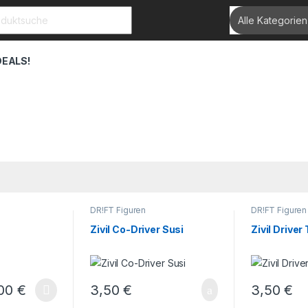
rch for:
DEALS!
DR!FT Figuren
DR!FT Figuren
Zivil Co-Driver Susi
Zivil Driver
,00
€
3,50
€
3,50
€
ptionen können auf der Produktseite gewählt werden
weist mehrere Varianten auf. Die Optionen können auf der Produktse
Dieses Produ