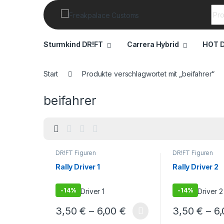
Sea
Sturmkind DR!FT
Carrera Hybrid
HOT 
Start
Produkte verschlagwortet mit „beifahrer“
beifahrer
DR!FT Figuren
DR!FT Figuren
Rally Driver 1
Rally Driver 2
-
14%
-
14%
3,50
€
–
6,00
€
3,50
€
–
6
Dieses Produkt weist mehrere Varianten auf. Die O
Dieses Produkt 