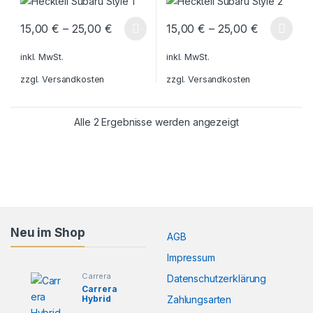
15,00
€
–
25,00
€
15,00
€
–
25,00
€
Dieses Produkt weist mehrere Varianten auf. Die Optionen könn
Dieses Produkt weist mehrere V
inkl. MwSt.
inkl. MwSt.
zzgl.
Versandkosten
zzgl.
Versandkosten
Alle 2 Ergebnisse werden angezeigt
Neu im Shop
AGB
Impressum
Carrera
CH
Datenschutzerklärung
Hybrid
,
CH
Sonstiges
Carrera
USB-C
Heckflügel
Zahlungsarten
Hybrid
Ladekabe
Ferrari
Spoiler
l kurz