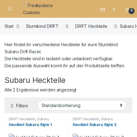
0
Start
Sturmkind DR!FT
DR!FT Heckteile
Subaru H
Hier findet ihr verschiedene Heckteile für eure Sturmkind
Subaru Drift Racer.
Die Heckteile sind in lackiert oder unlackiert verfügbar.
Die passende Auswahl könnt ihr auf der Produktseite treffen.
Subaru Heckteile
Alle 2 Ergebnisse werden angezeigt
Filters
DR!FT Heckteile
,
Subaru
DR!FT Heckteile
,
Subaru
Heckteile
Heckteile
Heckteil Subaru Style 1
Heckteil Subaru Style 2